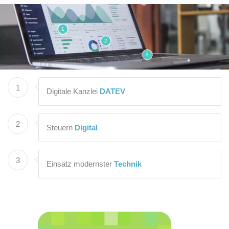
1
2
3
1
Digitale Kanzlei
DATEV
2
Steuern
Digital
3
Einsatz modernster
Technik