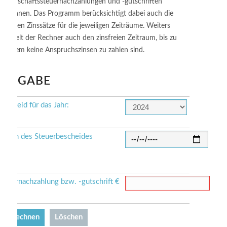
Körperschaftssteuernachzahlungen und -gutschriften
berechnen. Das Programm berücksichtigt dabei auch die
ktuellen Zinssätze für die jeweiligen Zeiträume. Weiters
rmittelt der Rechner auch den zinsfreien Zeitraum, bis zu
welchem keine Anspruchszinsen zu zahlen sind.
EINGABE
Bescheid für das Jahr:
Datum des Steuerbescheides
Steuernachzahlung bzw. -gutschrift €