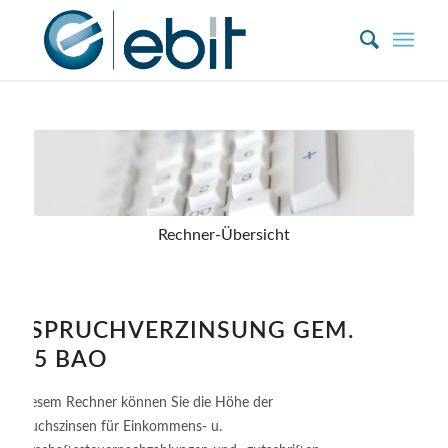
Zum
Inhalt
springen
Rechner-Übersicht
ANSPRUCHVERZINSUNG GEM.
§205 BAO
Mit diesem Rechner können Sie die Höhe der
Anspruchszinsen für Einkommens- u.